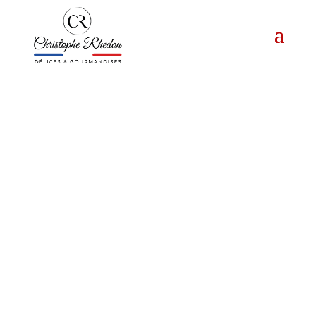
DÉLICES &
GOURMANDISES
Découvrez les créations gourmandes
de Christophe RHEDON, MOF
pâtissier. Commandez en ligne ou par
téléphone nos entremets et gâteaux
de voyage, à retirer en boutique à
Argelès-sur-Mer, et procurez-vous
nos délicieuses glaces et confiseries