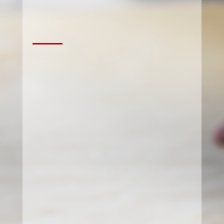
pâtissier Argelès
sur mer
Les
Événements du calendrier
tels que Noël,
Pâques… : Il vous sera proposé une gamme
variées et adaptées à l’évènement pour satisfaire
votre envie de marquer cette journée spéciale.
Les
Événements d’entreprise
pourront également
être accompagnés de délicieuses pâtisseries et de
gourmandises élaborées pour vous régaler.
Les
Évènements festifs
tels que les mariages ,