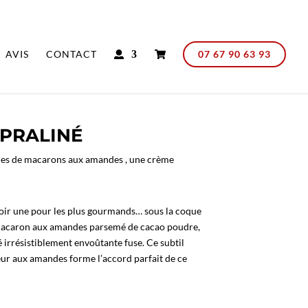
AVIS
CONTACT
07 67 90 63 93
PRALINÉ
ues de macarons aux amandes , une crème
oir une pour les plus gourmands… sous la coque
Macaron aux amandes parsemé de cacao poudre,
irrésistiblement envoûtante fuse. Ce subtil
eur aux amandes forme l’accord parfait de ce