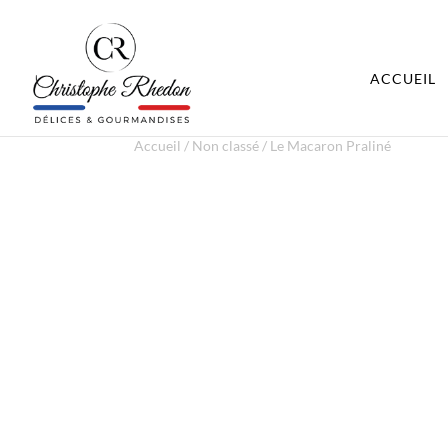
ACCUEIL
Accueil
/
Non classé
/ Le Macaron Praliné