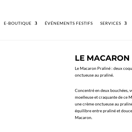
E-BOUTIQUE
ÉVÉNEMENTS FESTIFS
SERVICES
LE MACARON 
Le Macaron Praliné : deux coq
onctueuse au praliné.
Concentré en deux bouchées, v
moelleuse et craquante de ce 
une crème onctueuse au praliné 
équilibre entre praliné et douc
Macaron.