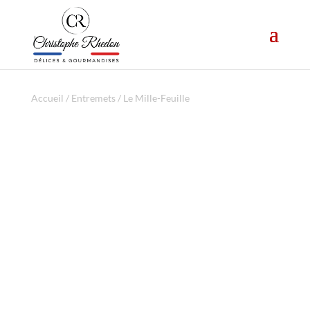
Accueil
/
Entremets
/ Le Mille-Feuille