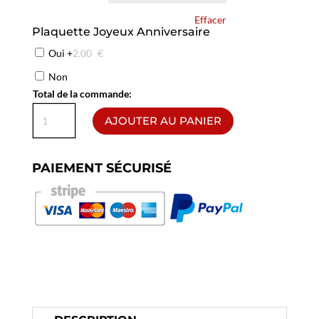
Effacer
Plaquette Joyeux Anniversaire
Oui
+
2,00
€
Non
Total de la commande:
quantité
AJOUTER AU PANIER
de
Le
Mille-
PAIEMENT SÉCURISÉ
Feuille