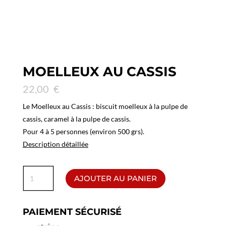
MOELLEUX AU CASSIS
22,00
€
Le Moelleux au Cassis : biscuit moelleux à la pulpe de
cassis, caramel à la pulpe de cassis.
Pour 4 à 5 personnes (environ 500 grs).
Description détaillée
quantité
AJOUTER AU PANIER
de
Moelleux
au
PAIEMENT SÉCURISÉ
Cassis