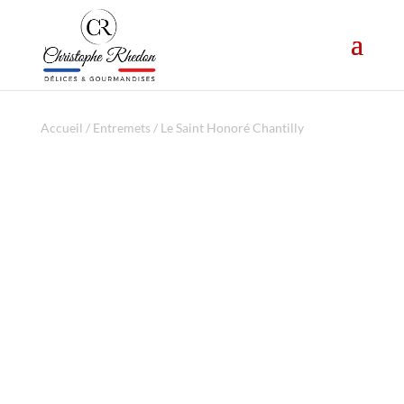
Accueil
/
Entremets
/ Le Saint Honoré Chantilly