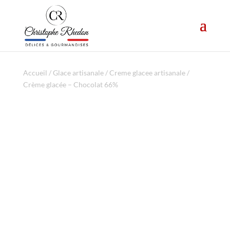
Accueil
/
Glace artisanale
/
Creme glacee artisanale
/
Crème glacée – Chocolat 66%