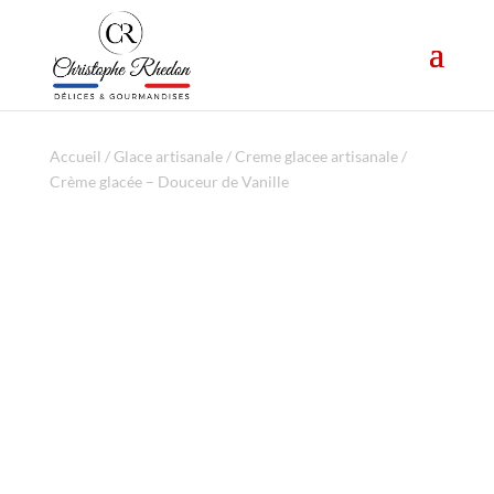
Accueil
/
Glace artisanale
/
Creme glacee artisanale
/
Crème glacée – Douceur de Vanille